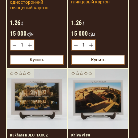
глянцевый картон
односторонний
глянцевый картон
1.26
1.26
$
$
15 000
15 000
сўм
сўм
−
+
−
+
Купить
Купить
Bukhara BOLO HAOUZ
Khiva View