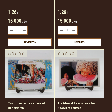
1.26
1.26
$
$
15 000
15 000
сўм
сўм
−
+
−
+
Купить
Купить
Traditions and customs of
Traditional head-dress for
Uzbekistan
Khorezm natives