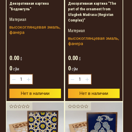
Декоративная картина
Декоративная картина "The
"Бодомгуль"
part of the ornament from
Ulugbek Madrasa (Registan
Материал
Complex)"
высокоглянцевая эмаль,
Материал
фанера
высокоглянцевая эмаль,
фанера
0.00
0.00
$
$
0
0
сўм
сўм
−
+
−
+
Нет в наличии
Нет в наличии