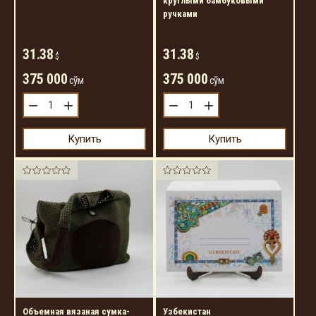
круглыми бамбуковыми
ручками
31.38
31.38
$
$
375 000
375 000
сўм
сўм
−
+
−
+
Купить
Купить
Объемная вязаная сумка-
Узбекистан