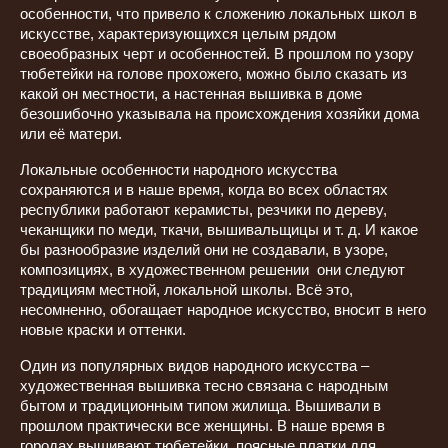
особенности, что привело к сложению локальных школ в
искусстве, характеризующихся целым рядом
своеобразных черт и особенностей. В прошлом по узору
тюбетейки на голове прохожего, можно было сказать из
какой он местности, а настенная вышивка в доме
безошибочно указывала на происхождения хозяйки дома
или её матери.
Локальные особенности народного искусства
сохраняются и в наше время, когда во всех областях
республики работают керамисты, резчики по дереву,
чеканщики по меди, ткачи, вышивальщицы и т. д. И какое
бы разнообразие изделий они не создавали, в узоре,
композициях, в художественном решении они следуют
традициям местной, локальной школы. Всё это,
несомненно, обогащает народное искусство, вносит в него
новые краски и оттенки.
Один из популярных видов народного искусства –
художественная вышивка тесно связана с народным
бытом и традиционным типом жилища. Вышивали в
прошлом практически все женщины. В наше время в
городах вышивают тюбетейки, поясные платки для