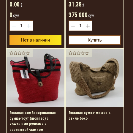
0.00
31.38
$
$
0
375 000
сўм
сўм
−
+
−
+
Нет в наличии
Купить
Вязаная комбинированная
Вязаная сумка-мешок в
сумка-тоут (шоппер) с
стиле бохо
кожаными ручками и
застежкой-замком