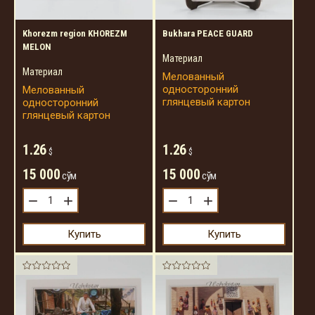
Khorezm region KHOREZM
Bukhara PEACE GUARD
MELON
Материал
Материал
Мелованный
односторонний
Мелованный
глянцевый картон
односторонний
глянцевый картон
1.26
1.26
$
$
15 000
15 000
сўм
сўм
−
+
−
+
Купить
Купить