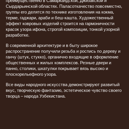
преимущественно в Самаркандской, Джизакской и
Сырдарьинской областях. Паласоткачество повсеместно,
группы его делятся по технике изготовления на кокма,
терме, гаджари, араби и беш-кашта. Художественный
эффект ковровых изделий строится на гармоничности
красок узора ифона, строгой композиции, тонкой узорной
разработке.
В современной архитектуре и в быту широкое
распространение получили резьба и роспись по дереву и
ганчу (штук, стукко), органично входящие в оформление
общественных и жилых комплексов. Резные двери и
панно, столики, шкатулки покрывает вязь высоко и
плоскорельефного узора.
Все виды народного искусства демонстрируют развитый
вкус, творческую фантазию, эстетическое чувство своего
творца – народа Узбекистана.