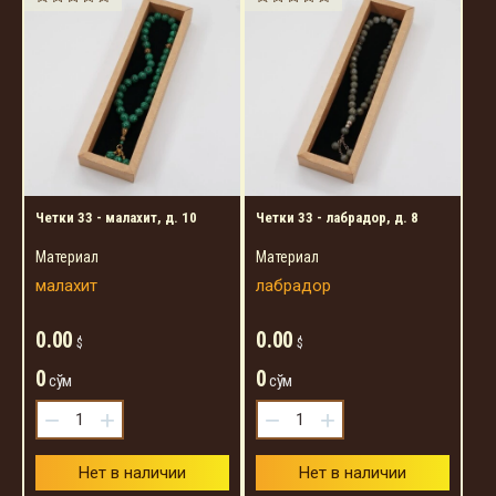
Четки 33 - малахит, д. 10
Четки 33 - лабрадор, д. 8
Материал
Материал
малахит
лабрадор
0.00
0.00
$
$
0
0
сўм
сўм
−
+
−
+
Нет в наличии
Нет в наличии