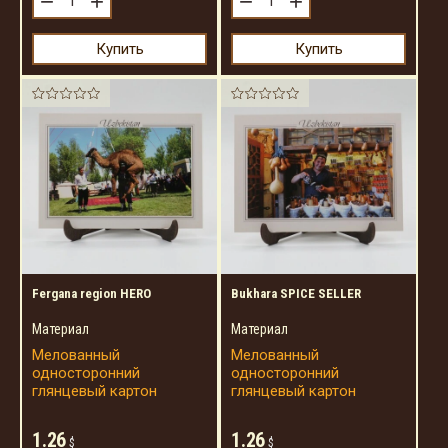
−
+
−
+
Купить
Купить
Fergana region HERO
Bukhara SPICE SELLER
Материал
Материал
Мелованный
Мелованный
односторонний
односторонний
глянцевый картон
глянцевый картон
1.26
1.26
$
$