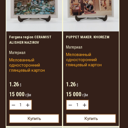
Fergana region CERAMIST
PUPPET MAKER. KHOREZM
ALISHER NAZIROV
Материал
Материал
Мелованный
односторонний
Мелованный
глянцевый картон
односторонний
глянцевый картон
1.26
1.26
$
$
15 000
15 000
сўм
сўм
−
+
−
+
Купить
Купить