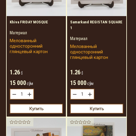
Khiva FRIDAY MOSQUE
Samarkand REGISTAN SQUARE
1
Материал
Материал
Мелованный
односторонний
Мелованный
глянцевый картон
односторонний
глянцевый картон
1.26
1.26
$
$
15 000
15 000
сўм
сўм
−
+
−
+
Купить
Купить