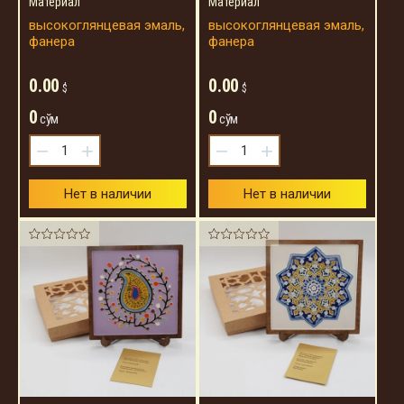
Материал
Материал
высокоглянцевая эмаль,
высокоглянцевая эмаль,
фанера
фанера
0.00
0.00
$
$
0
0
сўм
сўм
−
+
−
+
Нет в наличии
Нет в наличии