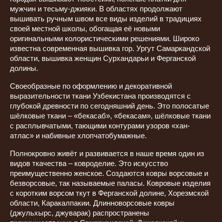
мужчин и тесьму-джияки. В областях продолжают
вышивать ручным швом все виды изделий в традициях
своей местной школы, обогащая её новыми
оригинальными колористическими решениями. Широко
известна современная вышивка гор. Ургут Самаркандской
области, вышивка женщин Сурхандарьи и Ферганской
долины.
Своеобразные по оформлению и декоративной
выразительности ткани Узбекистана производятся с
глубокой древности по сегодняшний день. Это полосатые
шёлковые ткани – «бекасаб», «бекасам», шёлковые ткани
с расплывчатыми, тающими контурами узоров «хан-
атлас» и набивные хлопчатобумажные.
Полнокровно живёт и развивается в наше время один из
видов ткачества – ковроделие. Это искусство
преимущественно женское. Создаются ковры ворсовые и
безворсовые, так называемые паласы. Ковровые изделия
с коротким ворсом ткут в Ферганской долине, Хорезмской
области, Каракалпакии. Длинноворсовые ковры
(джульхырс, джуварак) распространены