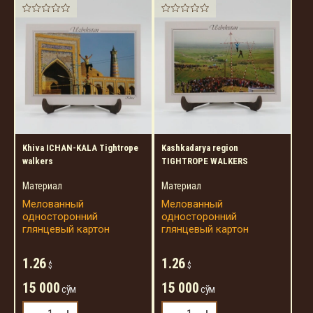
Khiva ICHAN-KALA Tightrope
Kashkadarya region
walkers
TIGHTROPE WALKERS
Материал
Материал
Мелованный
Мелованный
односторонний
односторонний
глянцевый картон
глянцевый картон
1.26
1.26
$
$
15 000
15 000
сўм
сўм