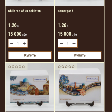
Children of Uzbekistan
Samarqand
1.26
1.26
$
$
15 000
15 000
сўм
сўм
−
+
−
+
Купить
Купить