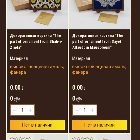
Декоративная картина "The
Декоративная картина "The
part of ornament from Shah-i-
part of ornament from Sayid
Zinda"
Allauddin Mausoleum"
Материал
Материал
высокоглянцевая эмаль,
высокоглянцевая эмаль,
фанера
фанера
0.00
0.00
$
$
0
0
сўм
сўм
−
+
−
+
Нет в наличии
Нет в наличии