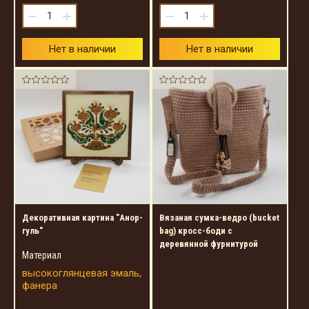
−
+
−
+
Нет в наличии
Нет в наличии
Декоративная картина "Анор-
Вязаная сумка-ведро (bucket
гуль"
bag) кросс-боди с
деревянной фурнитурой
Материал
высокоглянцевая эмаль,
фанера