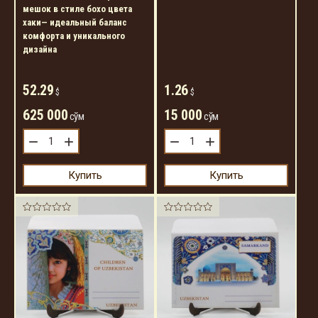
мешок в стиле бохо цвета
хаки— идеальный баланс
комфорта и уникального
дизайна
52.29
1.26
$
$
625 000
15 000
сўм
сўм
−
+
−
+
Купить
Купить