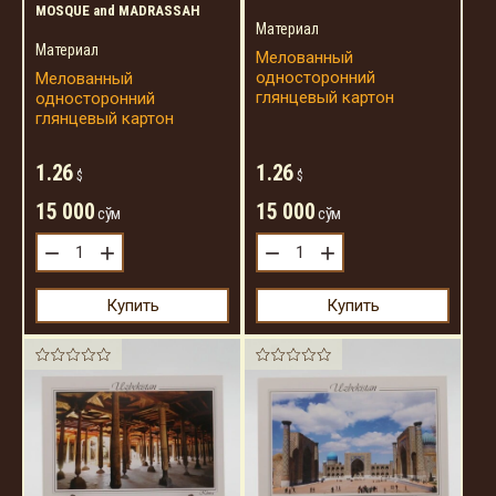
MOSQUE and MADRASSAH
Материал
Материал
Мелованный
односторонний
Мелованный
глянцевый картон
односторонний
глянцевый картон
1.26
1.26
$
$
15 000
15 000
сўм
сўм
−
+
−
+
Купить
Купить