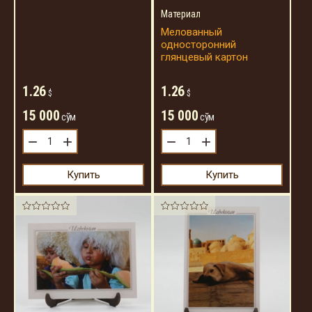
Материал
Мелованный
односторонний
глянцевый картон
1.26
1.26
$
$
15 000
15 000
сўм
сўм
−
+
−
+
Купить
Купить