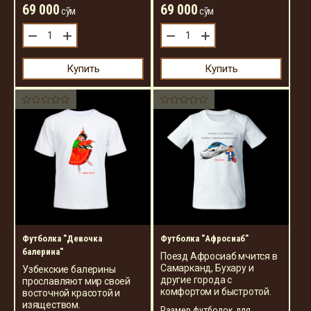
69 000
69 000
сўм
сўм
−
+
−
+
Купить
Купить
Футболка "Девочка
Футболка "Афросиаб"
балерина"
Поезд Афросиаб мчится в
Самарканд, Бухару и
Узбекские балерины
другие города с
прославляют мир своей
комфортом и быстротой.
восточной красотой и
изяществом.
Размер футболок для