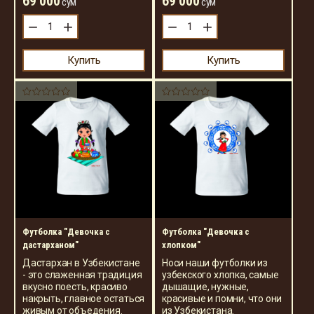
69 000
69 000
сўм
сўм
−
+
−
+
Купить
Купить
Футболка "Девочка с
Футболка "Девочка с
дастарханом"
хлопком"
Дастархан в Узбекистане
Носи наши футболки из
- это слаженная традиция
узбекского хлопка, самые
вкусно поесть, красиво
дышащие, нужные,
накрыть, главное остаться
красивые и помни, что они
живым от объедения.
из Узбекистана.