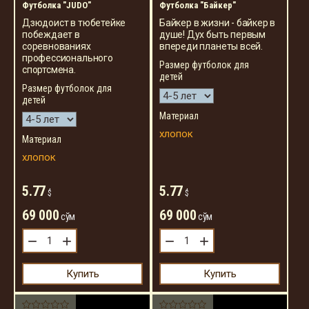
Футболка "JUDO"
Футболка "Байкер"
Дзюдоист в тюбетейке
Байкер в жизни - байкер в
побеждает в
душе! Дух быть первым
соревнованиях
впереди планеты всей.
профессионального
Размер футболок для
спортсмена.
детей
Размер футболок для
детей
Материал
хлопок
Материал
хлопок
5.77
5.77
$
$
69 000
69 000
сўм
сўм
−
+
−
+
Купить
Купить