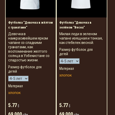
Футболка "Девочка в жёлтом
Футболка "Девочка в
с гранатами"
зелёном "Весна"
Девочка в
Милая леди в зеленом
наикрасивейшем ярком
чапане изящная и тонкая,
чапане со сладкими
как стебелек весной.
гранатами, как
Размер футболок для
воспоминание желтого
детей
солнца в Узбекистане со
сладостью жизни.
Размер футболок для
Материал
детей
хлопок
Материал
хлопок
5.77
5.77
$
$
69 000
69 000
сўм
сўм