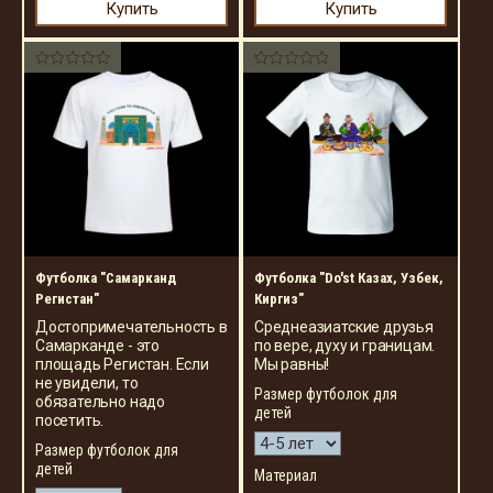
Купить
Купить
Футболка "Самарканд
Футболка "Do'st Казах, Узбек,
Регистан"
Киргиз"
Достопримечательность в
Среднеазиатские друзья
Самарканде - это
по вере, духу и границам.
площадь Регистан. Если
Мы равны!
не увидели, то
Размер футболок для
обязательно надо
детей
посетить.
Размер футболок для
детей
Материал