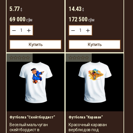
5.77
14.43
$
$
69 000
172 500
сўм
сўм
−
+
−
+
Купить
Купить
Футболка "Скейтбордист"
Футболка "Караван"
Веселый мальчуган
Красочный караван
скейтбордист в
верблюдов под