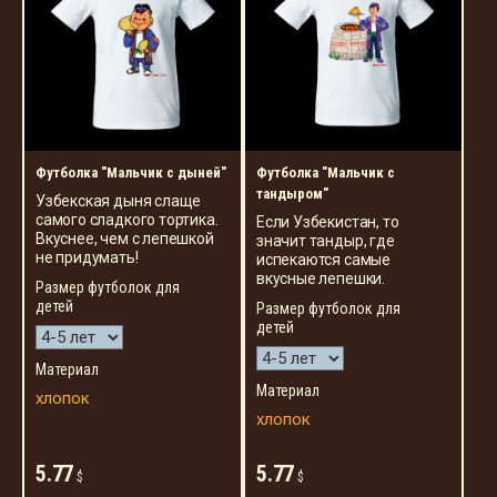
Футболка "Мальчик с дыней"
Футболка "Мальчик с
тандыром"
Узбекская дыня слаще
самого сладкого тортика.
Если Узбекистан, то
Вкуснее, чем с лепешкой
значит тандыр, где
не придумать!
испекаются самые
вкусные лепешки.
Размер футболок для
детей
Размер футболок для
детей
Материал
Материал
хлопок
хлопок
5.77
5.77
$
$