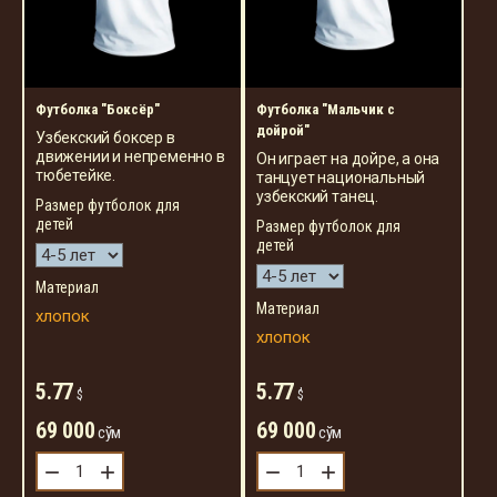
Футболка "Боксёр"
Футболка "Мальчик с
дойрой"
Узбекский боксер в
движении и непременно в
Он играет на дойре, а она
тюбетейке.
танцует национальный
узбекский танец.
Размер футболок для
детей
Размер футболок для
детей
Материал
Материал
хлопок
хлопок
5.77
5.77
$
$
69 000
69 000
сўм
сўм
−
+
−
+