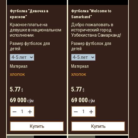
Футболка "Девочка в
Футболка "Welcome to
красном"
Samarkand"
Красное платье на
Добро пожаловать в
девушке в национальном
исторический город
исполнении.
Узбекистана Самарканд!
Размер футболок для
Размер футболок для
детей
детей
Материал
Материал
хлопок
хлопок
5.77
5.77
$
$
69 000
69 000
сўм
сўм
−
+
−
+
Купить
Купить