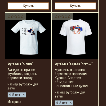
Купить
Купить
Футболка "AIKIDO"
Футболка "Борьба "КУРАШ"
Аикидо на принте
Мужчины в чапанах
футболок, как дань
борятся по правилам
верности спорту.
Кураша. Спорт их
объединяет
Размер футболок для
национальным духом.
детей
Размер футболок для
детей
Материал