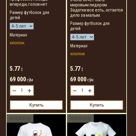
впереди, голов нет.
мировым лидером.
Задатки все есть, остается
Размер футболок для
дело за малым.
детей
Размер футболок для
детей
Материал
хлопок
Материал
хлопок
5.77
5.77
$
$
69 000
69 000
сўм
сўм
−
+
−
+
Купить
Купить