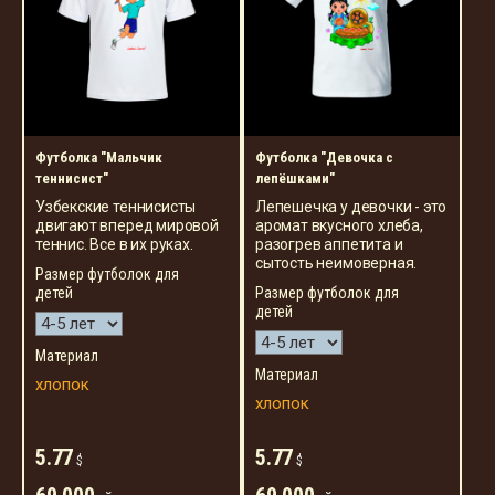
Футболка "Мальчик
Футболка "Девочка с
теннисист"
лепёшками"
Узбекские теннисисты
Лепешечка у девочки - это
двигают вперед мировой
аромат вкусного хлеба,
теннис. Все в их руках.
разогрев аппетита и
сытость неимоверная.
Размер футболок для
детей
Размер футболок для
детей
Материал
Материал
хлопок
хлопок
5.77
5.77
$
$