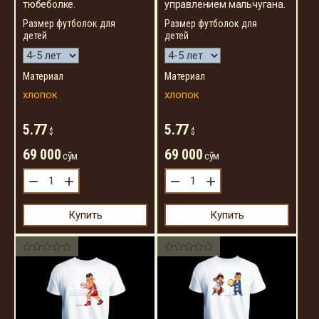
тюбеболке.
управлением мальчугана.
Размер футболок для
Размер футболок для
детей
детей
Материал
Материал
хлопок
хлопок
5.77
5.77
$
$
69 000
69 000
сўм
сўм
−
+
−
+
Купить
Купить