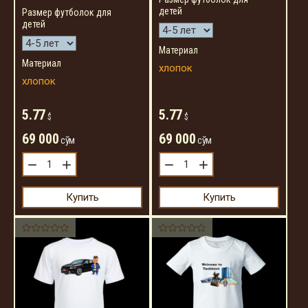
детей
Размер футболок для
детей
Материал
Материал
хлопок
хлопок
5.77
5.77
$
$
69 000
69 000
сўм
сўм
−
+
−
+
Купить
Купить