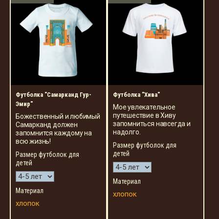
Футболка "Самарканд Гур-
Футболка "Хива"
Эмир"
Мое увлекательное
путешествие в Хиву
Божественный и любимый
запомниться навсегда и
Самарканд должен
надолго.
запомнится каждому на
всю жизнь!
Размер футболок для
детей
Размер футболок для
детей
Материал
Материал
хлопок
хлопок