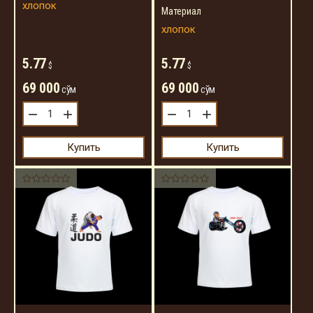
хлопок
Материал
хлопок
5.77
5.77
$
$
69 000
69 000
сўм
сўм
−
+
−
+
Купить
Купить