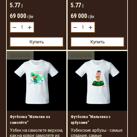
5.77
5.77
$
$
69 000
69 000
сўм
сўм
−
+
−
+
Купить
Купить
Футболка "Мальчик на
Футболка "Мальчика с
самолёте"
арбузами"
Узбек на самолете верхом,
Узбекские арбузы - самые
как на ковре самолете из
сладкие, самые