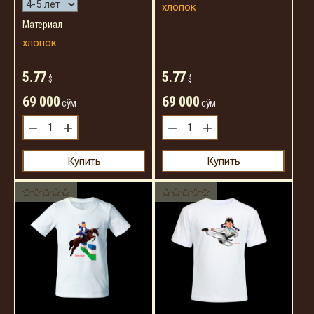
хлопок
Материал
хлопок
5.77
5.77
$
$
69 000
69 000
сўм
сўм
−
+
−
+
Купить
Купить