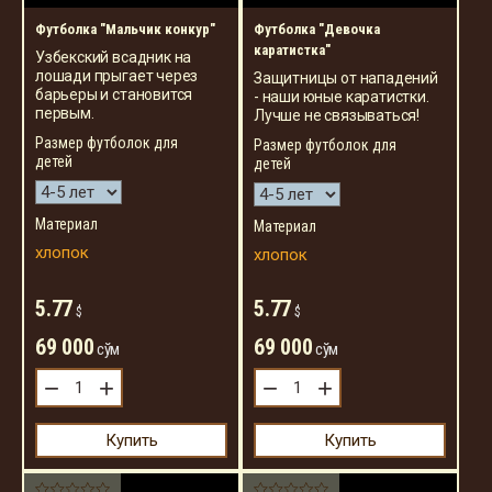
Футболка "Мальчик конкур"
Футболка "Девочка
каратистка"
Узбекский всадник на
лошади прыгает через
Защитницы от нападений
барьеры и становится
- наши юные каратистки.
первым.
Лучше не связываться!
Размер футболок для
Размер футболок для
детей
детей
Материал
Материал
хлопок
хлопок
5.77
5.77
$
$
69 000
69 000
сўм
сўм
−
+
−
+
Купить
Купить