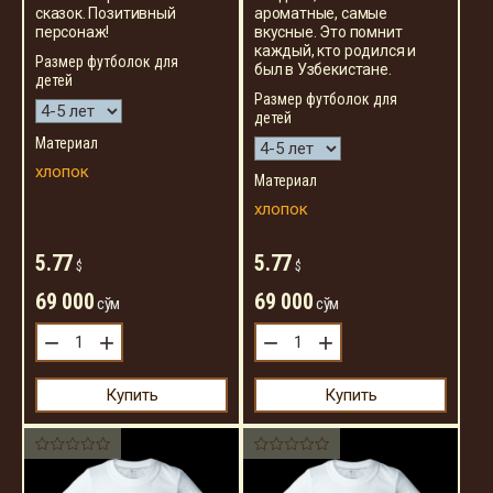
сказок. Позитивный
ароматные, самые
персонаж!
вкусные. Это помнит
каждый, кто родился и
Размер футболок для
был в Узбекистане.
детей
Размер футболок для
детей
Материал
хлопок
Материал
хлопок
5.77
5.77
$
$
69 000
69 000
сўм
сўм
−
+
−
+
Купить
Купить