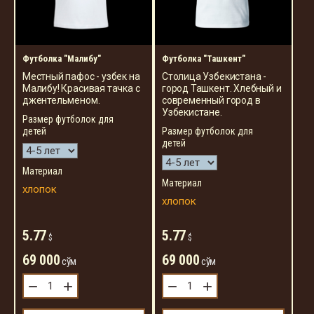
Футболка "Малибу"
Футболка "Ташкент"
Местный пафос - узбек на
Столица Узбекистана -
Малибу! Красивая тачка с
город Ташкент. Хлебный и
джентельменом.
современный город в
Узбекистане.
Размер футболок для
детей
Размер футболок для
детей
Материал
Материал
хлопок
хлопок
5.77
5.77
$
$
69 000
69 000
сўм
сўм
−
+
−
+