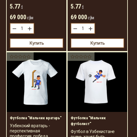
5.77
5.77
$
$
69 000
69 000
сўм
сўм
−
+
−
+
Купить
Купить
Футболка "Мальчик вратарь"
Футболка "Мальчик
футболист"
Узбекский вратарь -
перспективная
Футбол в Узбекистане
профессия, победа
очень хочет быть