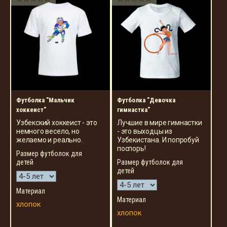
Футболка "Мальчик
Футболка "Девочка
хоккеист"
гимнастка"
Узбекский хоккеист - это
Лучшие в мире гимнастки
немного весело, но
- это выходцы из
желаемо и реально.
Узбекистана. И попробуй
поспорь!
Размер футболок для
детей
Размер футболок для
детей
Материал
Материал
хлопок
хлопок