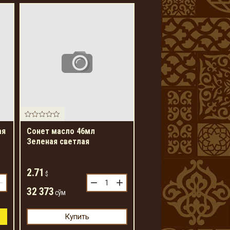
ая
Сонет масло 46мл
Зеленая светлая
2.71
$
+
−
+
32 373
сўм
Купить