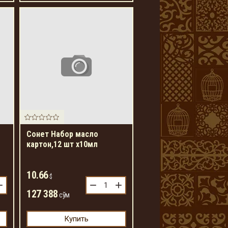
Сонет Набор масло
картон,12 шт х10мл
10.66
$
+
−
+
127 388
сўм
Купить