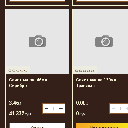
Сонет масло 46мл
Сонет масло 120мл
Серебро
Травяная
3.46
0.00
$
$
−
+
−
41 372
0
сўм
сўм
Купить
Нет в наличии