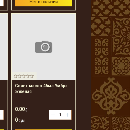
Нет в наличии
Сонет масло 46мл Умбра
жженая
0.00
$
+
−
+
0
сўм