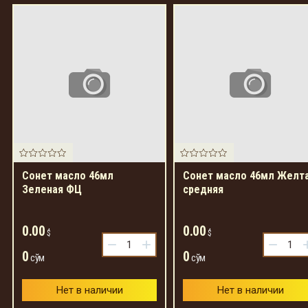
Сонет масло 46мл
Сонет масло 46мл Желт
Зеленая ФЦ
средняя
0.00
0.00
$
$
−
+
−
0
0
сўм
сўм
Нет в наличии
Нет в наличии