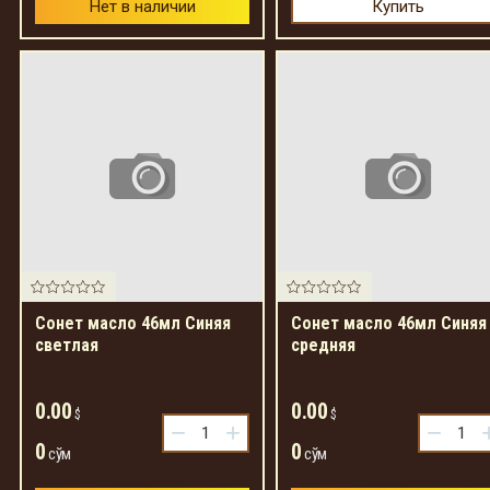
Нет в наличии
Купить
Сонет масло 46мл Синяя
Сонет масло 46мл Синяя
светлая
средняя
0.00
0.00
$
$
−
+
−
0
0
сўм
сўм