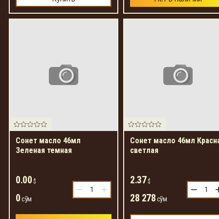
Сонет масло 46мл
Сонет масло 46мл Красн
Зеленая темная
светлая
0.00
2.37
$
$
−
+
−
0
28 278
сўм
сўм