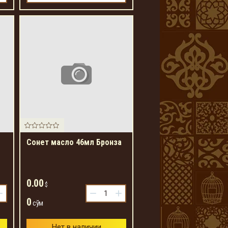
Сонет масло 46мл Бронза
0.00
$
+
−
+
0
сўм
Нет в наличии