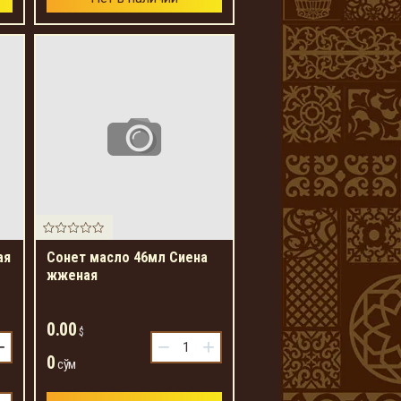
ая
Сонет масло 46мл Сиена
жженая
0.00
$
+
−
+
0
сўм