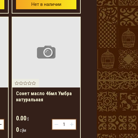
Нет в наличии
Сонет масло 46мл Умбра
натуральная
0.00
$
+
−
+
0
сўм