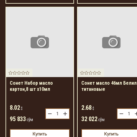
Сонет Набор масло
Сонет масло 46мл Белил
картон,8 шт х10мл
титановые
8.02
2.68
$
$
−
+
−
95 833
32 022
сўм
сўм
Купить
Купить