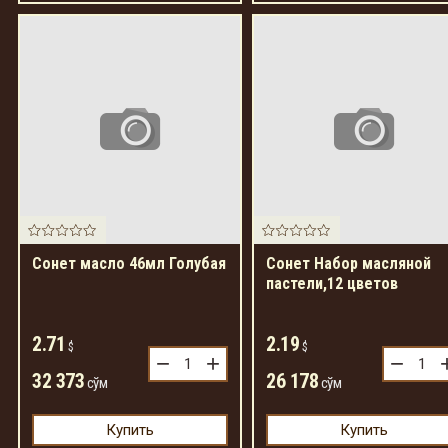
Сонет масло 46мл Голубая
Сонет Набор масляной
пастели,12 цветов
2.71
2.19
$
$
−
+
−
32 373
26 178
сўм
сўм
Купить
Купить