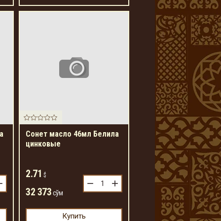
а
Сонет масло 46мл Белила
цинковые
2.71
$
+
−
+
32 373
сўм
Купить