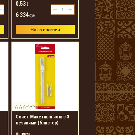
0.53
$
+
−
+
6 334
сўм
Нет в наличии
Сонет Макетный нож с 3
лезвиями (блистер)
Артикул: