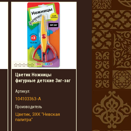
Цветик Ножницы
фигурные детские Зиг-заг
Артикул:
104103363-А
Производитель
Цветик, ЗХК "Невская
палитра"