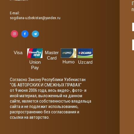
П
п
Е-mail:
sogdiana-uzbekistan@yandex.ru
Visa
Master
Card
Humo
Union
Uzcard
Pay
Согласно Закону Республики Узбекистан
"ОБ АВТОРСКИХ И СМЕЖНЫХ ПРАВАХ"
от 9 июня 2006 года, весь видео-, фото- и
иной материал, выложенный на данном
сайте, является собственностью владельца
сайта и не подлежит использованию,
распространению без согласования и
ссылки на авторство.