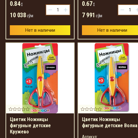
0.84
0.67
$
$
−
+
−
10 038
7 991
сўм
сўм
Нет в наличии
Нет в наличии
Цветик Ножницы
Цветик Ножницы
фигурные детские
фигурные детские Волна
Кружево
Артикул: