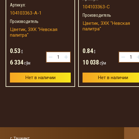
Артикул:
104103363-С
104103363-A-1
Производитель
Производитель
Цветик, ЗХК "Невская
палитра"
Цветик, ЗХК "Невская
палитра"
0.53
0.84
$
$
−
+
−
6 334
10 038
сўм
сўм
Нет в наличии
Нет в наличии
г. Ташкент