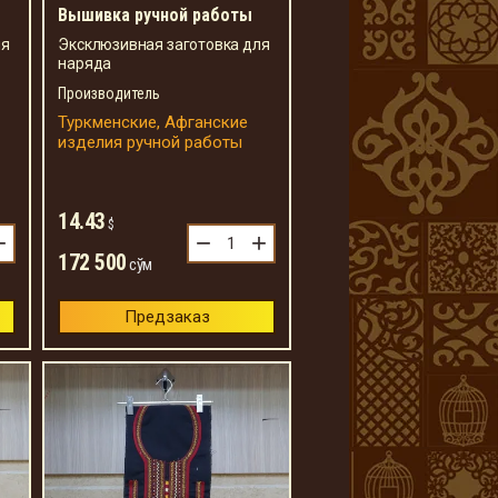
Вышивка ручной работы
ля
Эксклюзивная заготовка для
наряда
Производитель
Туркменские, Афганские
изделия ручной работы
14.43
$
+
−
+
172 500
сўм
Предзаказ