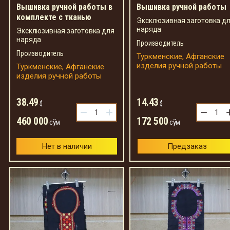
Вышивка ручной работы в
Вышивка ручной работы
комплекте с тканью
Эксклюзивная заготовка д
наряда
Эксклюзивная заготовка для
наряда
Производитель
Производитель
Туркменские, Афганские
изделия ручной работы
Туркменские, Афганские
изделия ручной работы
38.49
14.43
$
$
−
+
−
460 000
172 500
сўм
сўм
Нет в наличии
Предзаказ