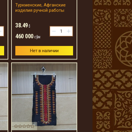
Туркменские, Афганские
изделия ручной работы
38.49
$
+
−
+
460 000
сўм
Нет в наличии