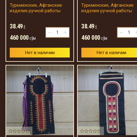
Туркменские, Афганские
Туркменские, Афганские
изделия ручной работы
изделия ручной работы
38.49
38.49
$
$
−
+
−
460 000
460 000
сўм
сўм
Нет в наличии
Нет в наличии