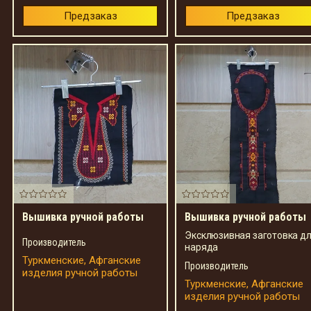
Предзаказ
Предзаказ
Вышивка ручной работы
Вышивка ручной работы
Эксклюзивная заготовка д
Производитель
наряда
Туркменские, Афганские
Производитель
изделия ручной работы
Туркменские, Афганские
изделия ручной работы