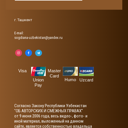
г. Ташкент
Е-mail:
sogdiana-uzbekistan@yandex.ru
Visa
Master
Card
Humo
Union
Uzcard
Pay
Согласно Закону Республики Узбекистан
"ОБ АВТОРСКИХ И СМЕЖНЫХ ПРАВАХ"
от 9 июня 2006 года, весь видео-, фото- и
иной материал, выложенный на данном
сайте, является собственностью владельца