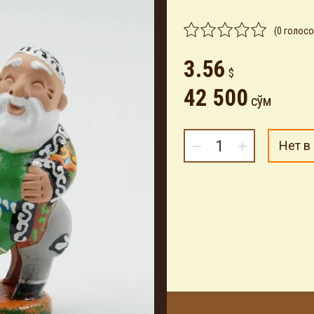
(0 голосо
3.56
$
42 500
сўм
−
+
Нет в