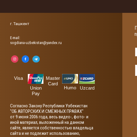
г. Ташкент
П
п
Е-mail:
sogdiana-uzbekistan@yandex.ru
Visa
Master
Card
Humo
Union
Uzcard
Pay
Согласно Закону Республики Узбекистан
"ОБ АВТОРСКИХ И СМЕЖНЫХ ПРАВАХ"
от 9 июня 2006 года, весь видео-, фото- и
иной материал, выложенный на данном
сайте, является собственностью владельца
сайта и не подлежит использованию,