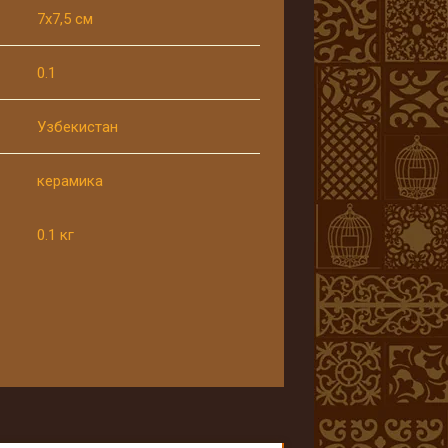
7х7,5 см
0.1
Узбекистан
керамика
0.1 кг