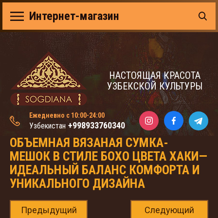
Интернет-магазин
НАСТОЯЩАЯ КРАСОТА
УЗБЕКСКОЙ КУЛЬТУРЫ
Ежедневно с 10:00-24:00
+998933760340
Узбекистан
ОБЪЕМНАЯ ВЯЗАНАЯ СУМКА-
МЕШОК В СТИЛЕ БОХО ЦВЕТА ХАКИ—
ИДЕАЛЬНЫЙ БАЛАНС КОМФОРТА И
УНИКАЛЬНОГО ДИЗАЙНА
Предыдущий
Следующий