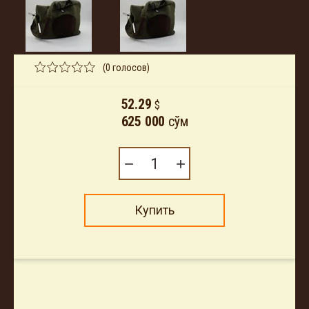
(0 голосов)
52.29
$
625 000
сўм
−
+
Купить