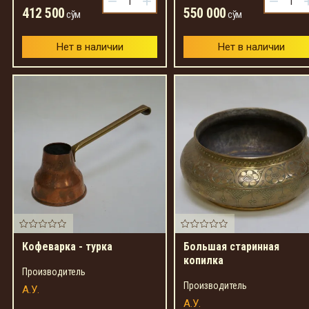
−
+
−
412 500
550 000
сўм
сўм
Нет в наличии
Нет в наличии
Кофеварка - турка
Большая старинная
копилка
Производитель
Производитель
А.У.
А.У.