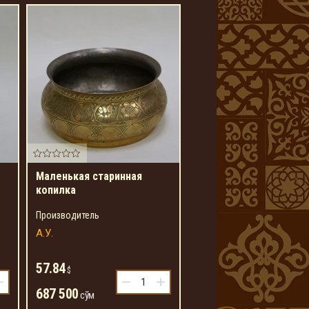
Маленькая старинная
копилка
Производитель
А.У.
57.84
$
+
−
+
687 500
сўм