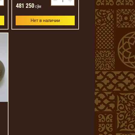
+
−
+
481 250
сўм
Нет в наличии