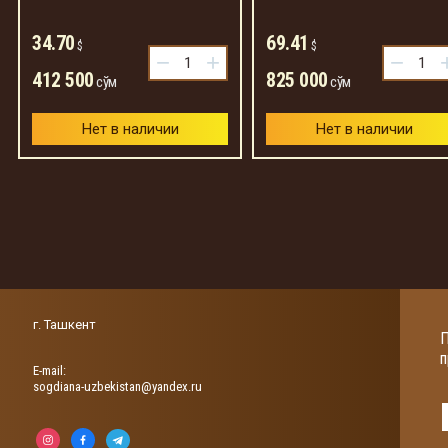
34.70
69.41
$
$
−
+
−
412 500
825 000
сўм
сўм
Нет в наличии
Нет в наличии
г. Ташкент
П
п
Е-mail:
sogdiana-uzbekistan@yandex.ru