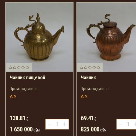
Чайник пищевой
Чайник
Производитель
Производитель
А.У.
А.У.
138.81
69.41
$
$
−
+
−
1 650 000
825 000
сўм
сўм