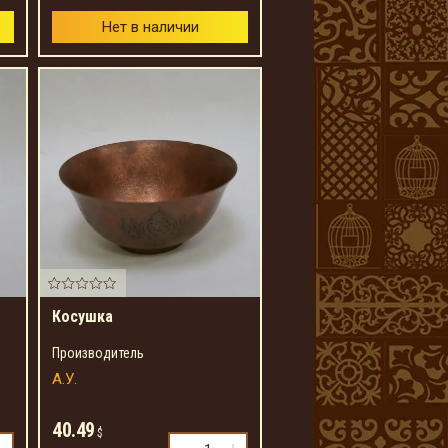
Нет в наличии
Косушка
Производитель
А.У.
40.49
$