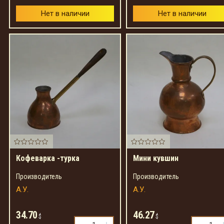
Нет в наличии
Нет в наличии
Кофеварка -турка
Мини кувшин
Производитель
Производитель
А.У.
А.У.
34.70
46.27
$
$