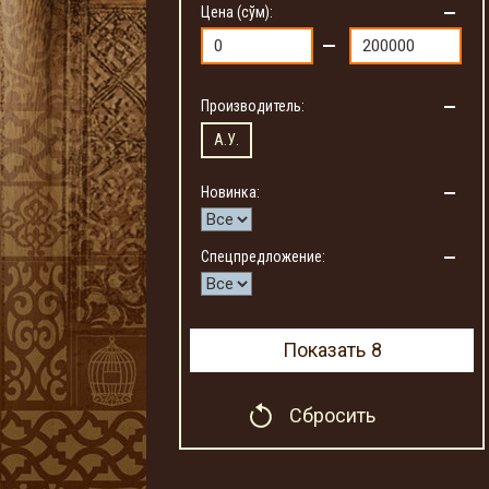
Цена (сўм):
Производитель:
А.У.
Новинка:
Спецпредложение:
Показать
8
Сбросить