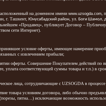
асположенный на доменном имени
,
www.uzsogda.com
, г. Ташкент,
, ул.
Юнусабадский район
Боги Шамол, д
альнейшем «Продавец», публикует Договор – Публичн
твом сети Интернет).
принявшее условие оферты, имеющее намерение приобр
вязанных с извлечением прибыли;
нятии оферты. Совершение Покупателем действий по 
те, уплата соответствующей суммы товара и т.п.) в сро
ческое лица, сотрудничающие с UZSOGDA в процессе 
вие товара условиям договора, либо обычно предъявл
и (порезы, пятна…) исключающие возможность использ