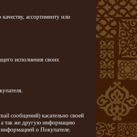
о качеству, ассортименту или
ащего исполнения своих
купателя.
ail сообщений) касательно своей
, а так же другую информацию
й информацией о Покупателе.