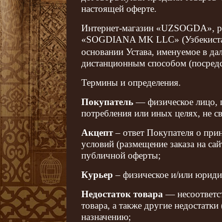
настоящей оферте.
Интернет-магазин «UZSOGDA», р
«SOGDIANA MK LLC» (Узбекистан
основании Устава, именуемое в д
дистанционным способом (посредс
Термины и определения.
Покупатель
— физическое лицо, 
потребления или иных целях, не с
Акцепт
– ответ Покупателя о при
условий (размещение заказа на сай
публичной оферты;
Курьер
– физическое и/или юриди
Недостаток товара
— несоответст
товара, а также другие недостатк
назначению;