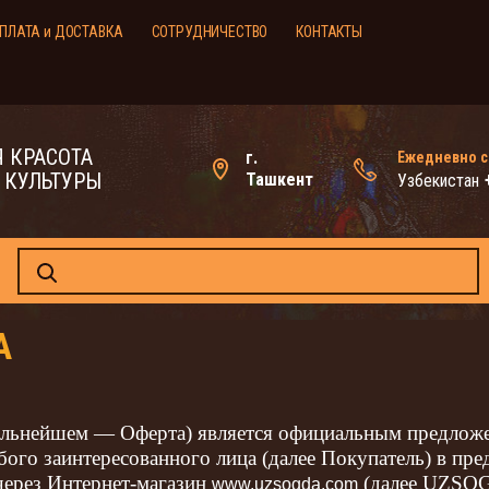
ПЛАТА и ДОСТАВКА
СОТРУДНИЧЕСТВО
КОНТАКТЫ
 КРАСОТА
г.
Ежедневно с 
 КУЛЬТУРЫ
Ташкент
Узбекистан
А
 дальнейшем — Оферта) является официальным пре
бого заинтересованного лица (далее Покупатель) в пре
через Интернет-магазин
(далее UZSOG
www.
uzsogda
.
com