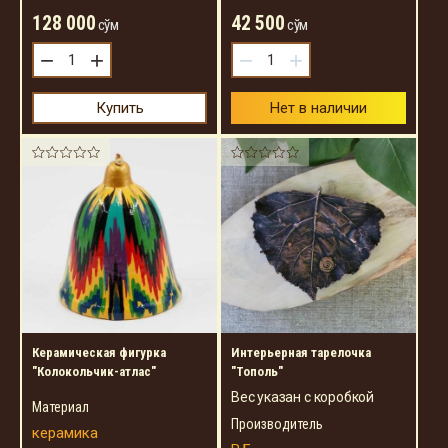
128 000
42 500
сўм
сўм
−
+
−
+
Купить
Нет в наличии
Керамическая фигурка
Интерьерная тарелочка
"Колокольчик-атлас"
"Тополь"
Вес указан с коробкой
Материал
Производитель
керамика