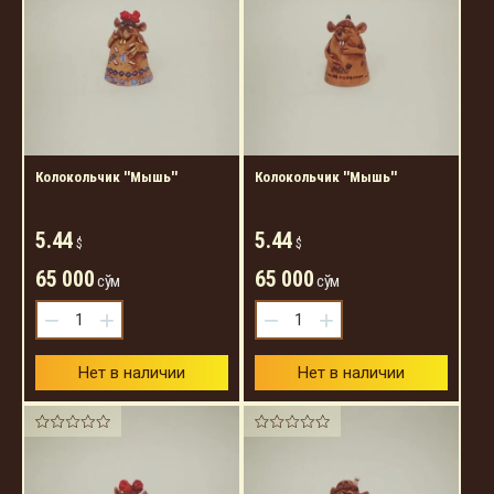
Колокольчик ''Мышь''
Колокольчик ''Мышь''
5.44
5.44
$
$
65 000
65 000
сўм
сўм
−
+
−
+
Нет в наличии
Нет в наличии