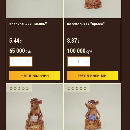
Колокольчик ''Мышь''
Колокольчик ''Крыса''
5.44
8.37
$
$
65 000
100 000
сўм
сўм
−
+
−
+
Нет в наличии
Нет в наличии