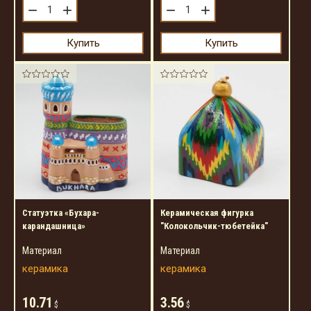
−
+
−
+
Купить
Купить
Статуэтка «Бухара-
Керамическая фигурка
карандашница»
"Колокольчик-тюбетейка"
Материал
Материал
керамика
керамика
10.71
3.56
$
$