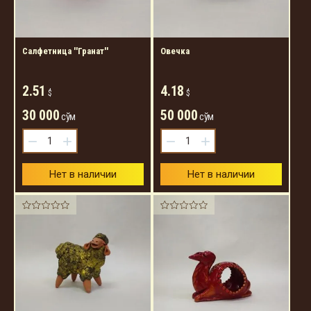
Салфетница ''Гранат''
Овечка
2.51
4.18
$
$
30 000
50 000
сўм
сўм
−
+
−
+
Нет в наличии
Нет в наличии