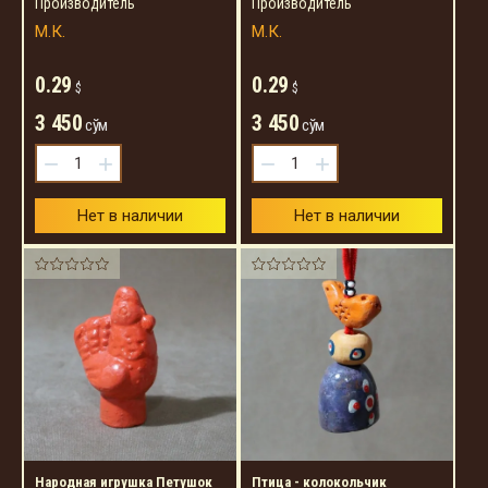
Производитель
Производитель
М.К.
М.К.
0.29
0.29
$
$
3 450
3 450
сўм
сўм
−
+
−
+
Нет в наличии
Нет в наличии
Народная игрушка Петушок
Птица - колокольчик