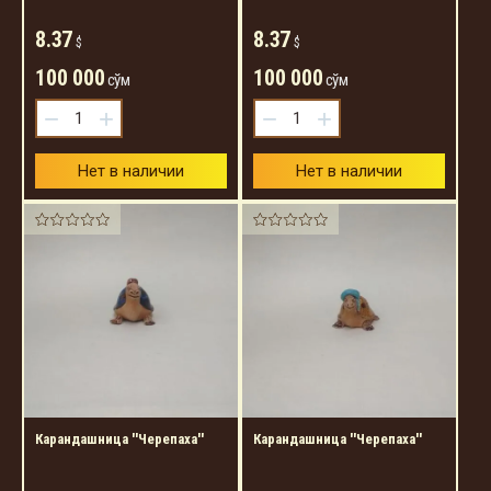
8.37
8.37
$
$
100 000
100 000
сўм
сўм
−
+
−
+
Нет в наличии
Нет в наличии
Карандашница ''Черепаха''
Карандашница ''Черепаха''