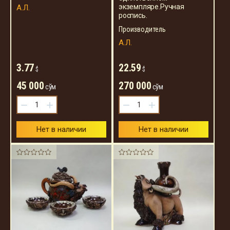
экземпляре.Ручная
А.Л.
роспись.
Производитель
А.Л.
3.77
22.59
$
$
45 000
270 000
сўм
сўм
−
+
−
+
Нет в наличии
Нет в наличии