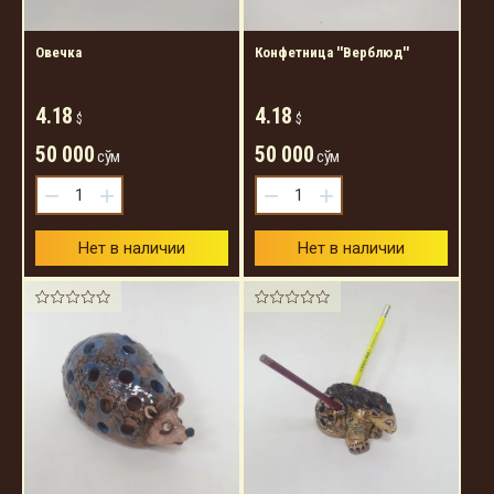
Овечка
Конфетница ''Верблюд''
4.18
4.18
$
$
50 000
50 000
сўм
сўм
−
+
−
+
Нет в наличии
Нет в наличии