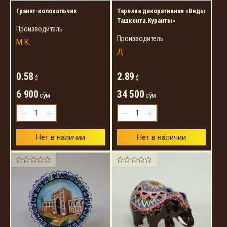
Гранат-колокольчик
Тарелка декоративная «Виды
Ташкента.Куранты»
Производитель
Производитель
М.К.
Д.
0.58
2.89
$
$
6 900
34 500
сўм
сўм
−
+
−
+
Нет в наличии
Нет в наличии