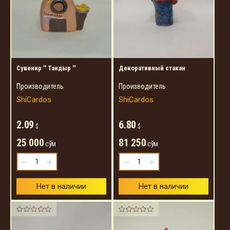
Cувенир '' Тандыр ''
Декоративный стакан
Производитель
Производитель
ShiCardos
ShiCardos
2.09
6.80
$
$
25 000
81 250
сўм
сўм
−
+
−
+
Нет в наличии
Нет в наличии