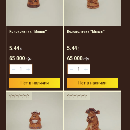
Колокольчик ''Мышь''
Колокольчик ''Мышь''
5.44
5.44
$
$
65 000
65 000
сўм
сўм
−
+
−
+
Нет в наличии
Нет в наличии