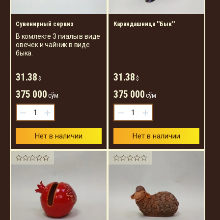
Сувенирный сервиз
Карандашница ''Бык''
В комлекте 3 пиалы в виде
овечек и чайник в виде
быка.
31.38
31.38
$
$
375 000
375 000
сўм
сўм
−
+
−
+
Нет в наличии
Нет в наличии