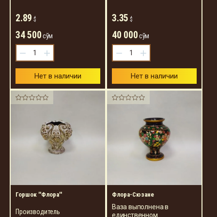
2.89
3.35
$
$
34 500
40 000
сўм
сўм
−
+
−
+
Нет в наличии
Нет в наличии
Горшок ''Флора''
Флора-Сюзане
Ваза выполнена в
Производитель
единственном