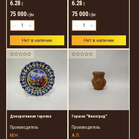
6.28
6.28
$
$
75 000
75 000
сўм
сўм
−
+
−
+
Нет в наличии
Нет в наличии
Декоративная тарелка
Горшок ''Виноград''
Производитель
Производитель
М.Н.
А.Л.