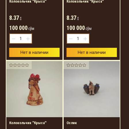
Колокольчик ''Крыса''
Колокольчик ''Крыса''
8.37
8.37
$
$
100 000
100 000
сўм
сўм
−
+
−
+
Нет в наличии
Нет в наличии
Колокольчик ''Крыса''
Ослик