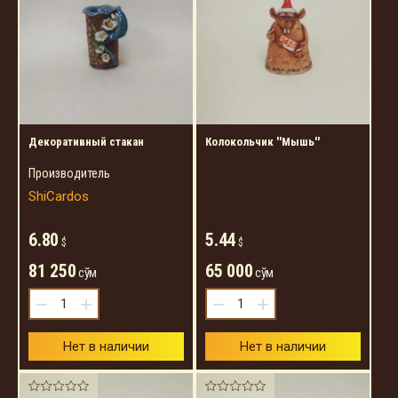
Декоративный стакан
Колокольчик ''Мышь''
Производитель
ShiCardos
6.80
5.44
$
$
81 250
65 000
сўм
сўм
−
+
−
+
Нет в наличии
Нет в наличии