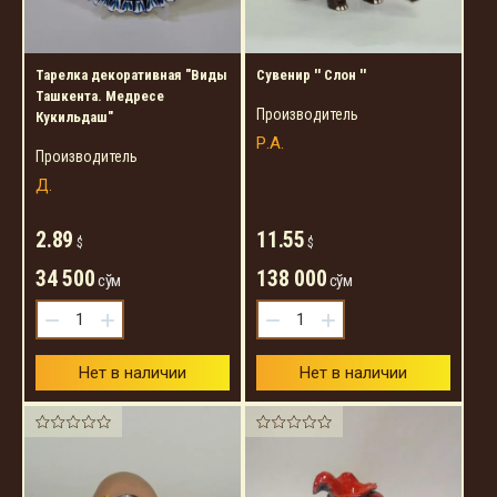
Тарелка декоративная "Виды
Cувенир '' Cлон ''
Ташкента. Медресе
Производитель
Кукильдаш"
Р.А.
Производитель
Д.
2.89
11.55
$
$
34 500
138 000
сўм
сўм
−
+
−
+
Нет в наличии
Нет в наличии