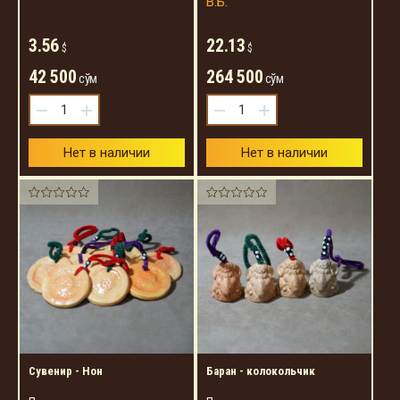
В.Б.
3.56
22.13
$
$
42 500
264 500
сўм
сўм
−
+
−
+
Нет в наличии
Нет в наличии
Сувенир - Нон
Баран - колокольчик