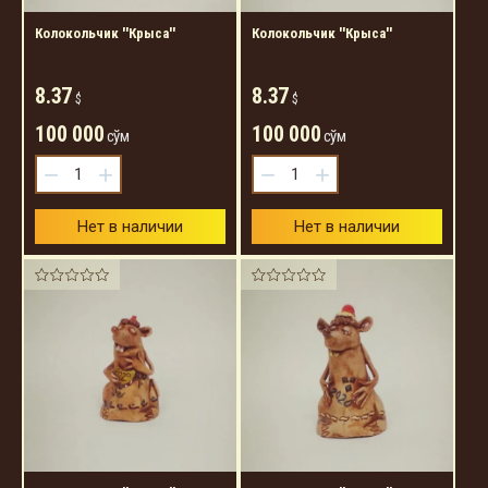
Колокольчик ''Крыса''
Колокольчик ''Крыса''
8.37
8.37
$
$
100 000
100 000
сўм
сўм
−
+
−
+
Нет в наличии
Нет в наличии