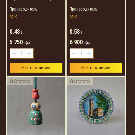
Производитель
Производитель
М.К.
М.К.
0.48
0.58
$
$
5 750
6 900
сўм
сўм
−
+
−
+
Нет в наличии
Нет в наличии