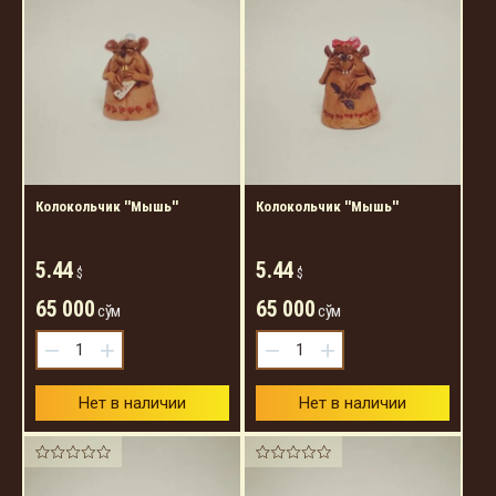
Колокольчик ''Мышь''
Колокольчик ''Мышь''
5.44
5.44
$
$
65 000
65 000
сўм
сўм
−
+
−
+
Нет в наличии
Нет в наличии