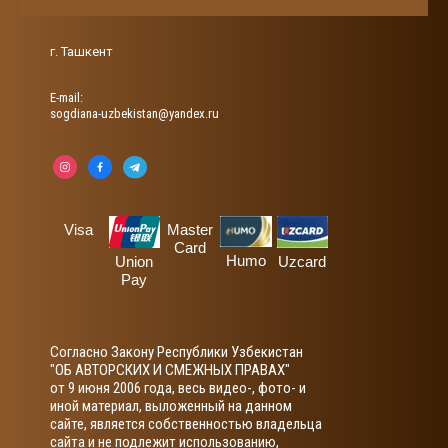
г. Ташкент
Е-mail:
sogdiana-uzbekistan@yandex.ru
Visa
Master
Card
Humo
Union
Uzcard
Pay
Согласно Закону Республики Узбекистан
"ОБ АВТОРСКИХ И СМЕЖНЫХ ПРАВАХ"
от 9 июня 2006 года, весь видео-, фото- и
иной материал, выложенный на данном
сайте, является собственностью владельца
сайта и не подлежит использованию,