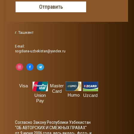
Отправить
г. Ташкент
Е-mail:
sogdiana-uzbekistan@yandex.ru
Visa
Master
Card
Humo
Union
Uzcard
Pay
Согласно Закону Республики Узбекистан
"ОБ АВТОРСКИХ И СМЕЖНЫХ ПРАВАХ"
от 9 июня 2006 года, весь видео-, фото- и